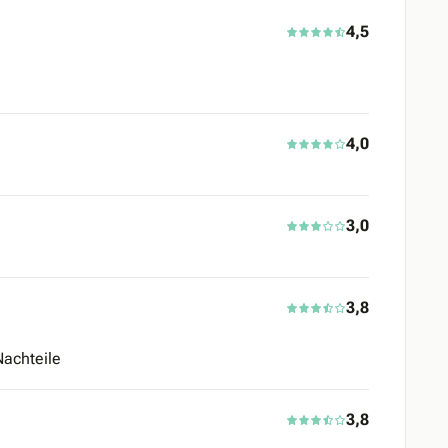
4,5
4,0
3,0
3,8
Nachteile
3,8