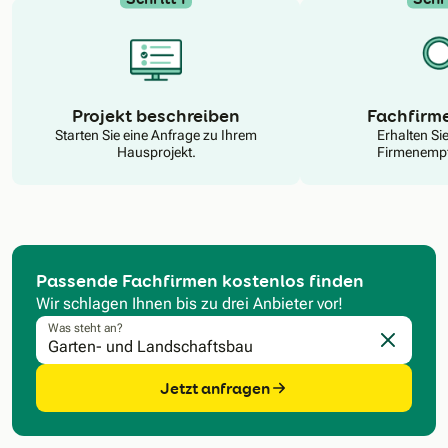
N
Projekt beschreiben
Fachfirm
Starten Sie eine Anfrage zu Ihrem
Erhalten Si
Hausprojekt.
Firmenempf
Passende Fachfirmen kostenlos finden
Wir schlagen Ihnen bis zu drei Anbieter vor!
Was steht an?
Eingabe l
Jetzt anfragen