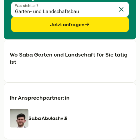
Was steht an?
Eingabe l
Jetzt anfragen
Wo Saba Garten und Landschaft für Sie tätig
ist
Ihr Ansprechpartner:in
Saba Abulashvili