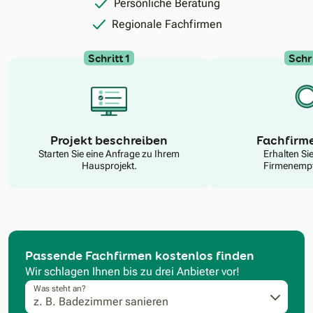
Persönliche Beratung
Regionale Fachfirmen
Schritt 1
Schri
N
Projekt beschreiben
Fachfirm
Starten Sie eine Anfrage zu Ihrem
Erhalten Si
Hausprojekt.
Firmenempf
Passende Fachfirmen kostenlos finden
Wir schlagen Ihnen bis zu drei Anbieter vor!
Was steht an?