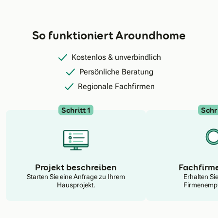
So funktioniert Aroundhome
Kostenlos & unverbindlich
Persönliche Beratung
Regionale Fachfirmen
Schritt 1
Schri
N
Projekt beschreiben
Fachfirm
Starten Sie eine Anfrage zu Ihrem
Erhalten Si
Hausprojekt.
Firmenempf