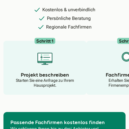
Kostenlos & unverbindlich
Persönliche Beratung
Regionale Fachfirmen
Schritt 1
Schri
N
Projekt beschreiben
Fachfirm
Starten Sie eine Anfrage zu Ihrem
Erhalten Si
Hausprojekt.
Firmenempf
Passende Fachfirmen kostenlos finden
Wir schlagen Ihnen bis zu drei Anbieter vor!