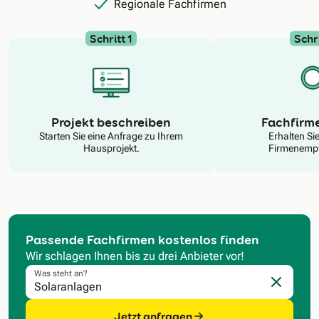
Regionale Fachfirmen
Schritt 1
Schri
N
Projekt beschreiben
Fachfirm
Starten Sie eine Anfrage zu Ihrem
Erhalten Si
Hausprojekt.
Firmenempf
Passende Fachfirmen kostenlos finden
Wir schlagen Ihnen bis zu drei Anbieter vor!
Was steht an?
Eingabe l
Jetzt anfragen