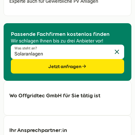
Experte auch für Gewerbliche PV Anlagen
Passende Fachfirmen kostenlos finden
Wir schlagen Ihnen bis zu drei Anbieter vor!
Was steht an?
Eingabe l
Jetzt anfragen
Wo Offgridtec GmbH für Sie tätig ist
Ihr Ansprechpartner:in