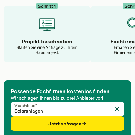
Schritt 1
Schri
N
Projekt beschreiben
Fachfirm
Starten Sie eine Anfrage zu Ihrem
Erhalten Si
Hausprojekt.
Firmenempf
Passende Fachfirmen kostenlos finden
Wir schlagen Ihnen bis zu drei Anbieter vor!
Was steht an?
Eingabe l
Jetzt anfragen