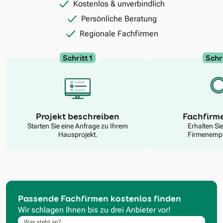
Kostenlos & unverbindlich
Persönliche Beratung
Regionale Fachfirmen
Schritt 1
Schri
N
Projekt beschreiben
Fachfirm
Starten Sie eine Anfrage zu Ihrem
Erhalten Si
Hausprojekt.
Firmenempf
Passende Fachfirmen kostenlos finden
Wir schlagen Ihnen bis zu drei Anbieter vor!
Was steht an?