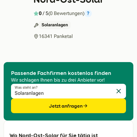
0
/ 5
(0 Bewertungen)
?
Solaranlagen
16341 Panketal
Passende Fachfirmen kostenlos finden
Wir schlagen Ihnen bis zu drei Anbieter vor!
Was steht an?
Eingabe l
Jetzt anfragen
Wo Nord-Ost-Solar für Sie tätig ist