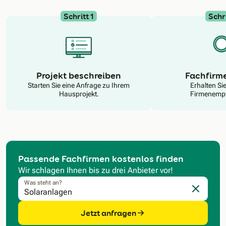
Schritt 1
Schri
N
Projekt beschreiben
Fachfirm
Starten Sie eine Anfrage zu Ihrem
Erhalten Si
Hausprojekt.
Firmenempf
Passende Fachfirmen kostenlos finden
Wir schlagen Ihnen bis zu drei Anbieter vor!
Was steht an?
Eingabe l
Jetzt anfragen