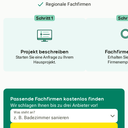
Regionale Fachfirmen
Schritt 1
Schri
N
Projekt beschreiben
Fachfirm
Starten Sie eine Anfrage zu Ihrem
Erhalten Si
Hausprojekt.
Firmenempf
Passende Fachfirmen kostenlos finden
Wir schlagen Ihnen bis zu drei Anbieter vor!
Was steht an?