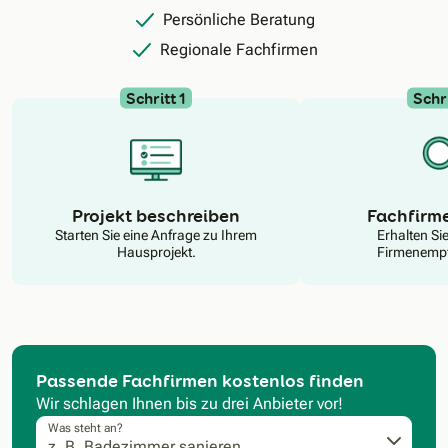
Persönliche Beratung
Regionale Fachfirmen
Schritt 1
Schri
N
Projekt beschreiben
Fachfirm
Starten Sie eine Anfrage zu Ihrem
Erhalten Si
Hausprojekt.
Firmenempf
Passende Fachfirmen kostenlos finden
Wir schlagen Ihnen bis zu drei Anbieter vor!
Was steht an?