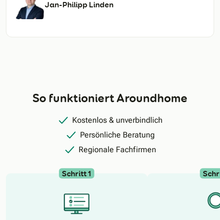
Jan-Philipp Linden
So funktioniert Aroundhome
Kostenlos & unverbindlich
Persönliche Beratung
Regionale Fachfirmen
Schritt 1
Schri