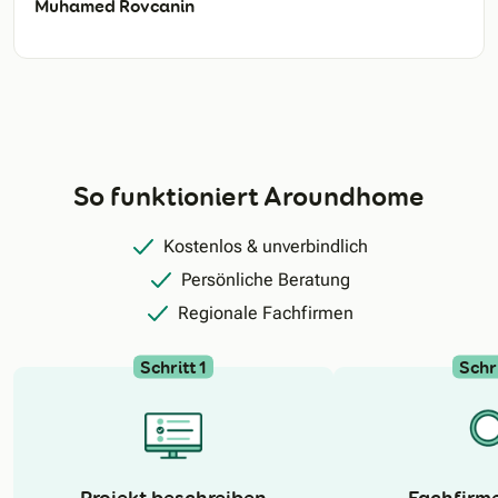
Muhamed Rovcanin
So funktioniert Aroundhome
Kostenlos & unverbindlich
Persönliche Beratung
Regionale Fachfirmen
Schritt 1
Schri
N
Projekt beschreiben
Fachfirm