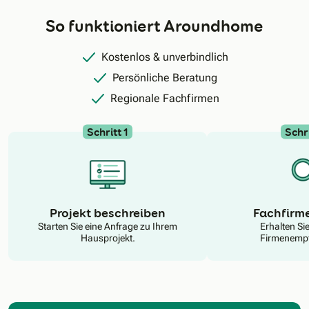
So funktioniert Aroundhome
Kostenlos & unverbindlich
Persönliche Beratung
Regionale Fachfirmen
Schritt 1
Schri
N
Projekt beschreiben
Fachfirm
Starten Sie eine Anfrage zu Ihrem
Erhalten Si
Hausprojekt.
Firmenempf