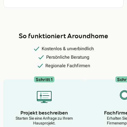
So funktioniert Aroundhome
Kostenlos & unverbindlich
Persönliche Beratung
Regionale Fachfirmen
Schritt 1
Schri
N
Projekt beschreiben
Fachfirm
Starten Sie eine Anfrage zu Ihrem
Erhalten Si
Hausprojekt.
Firmenempf