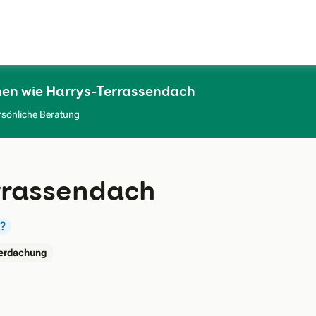
Zum Hauptinhalt
men wie Harrys-Terrassendach
rsönliche Beratung
rrassendach
?
berdachung