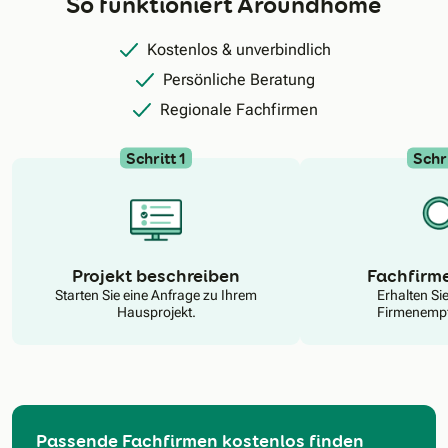
So funktioniert Aroundhome
Kostenlos & unverbindlich
Persönliche Beratung
Regionale Fachfirmen
Schritt 1
Schri
N
Projekt beschreiben
Fachfirm
Starten Sie eine Anfrage zu Ihrem
Erhalten Si
Hausprojekt.
Firmenempf
Passende Fachfirmen kostenlos finden