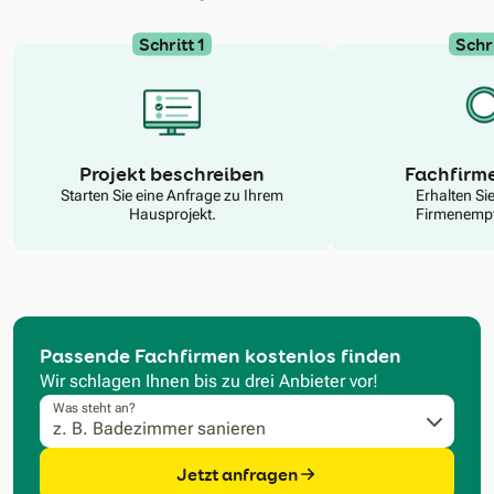
Schritt 1
Schri
N
Projekt beschreiben
Fachfirm
Starten Sie eine Anfrage zu Ihrem
Erhalten Si
Hausprojekt.
Firmenempf
Passende Fachfirmen kostenlos finden
Wir schlagen Ihnen bis zu drei Anbieter vor!
Was steht an?
Jetzt anfragen