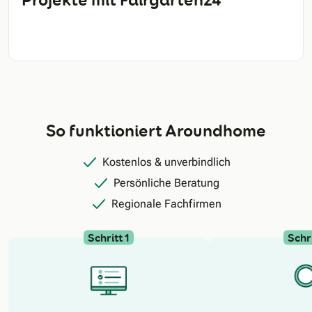
So funktioniert Aroundhome
Kostenlos & unverbindlich
Persönliche Beratung
Regionale Fachfirmen
Schritt 1
Schri
N