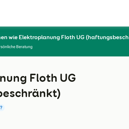
Zum Hauptinhalt
men wie Elektroplanung Floth UG (haftungsbesch
rsönliche Beratung
anung Floth UG
beschränkt)
?