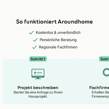
So funktioniert Aroundhome
Kostenlos & unverbindlich
Persönliche Beratung
Regionale Fachfirmen
Schritt 1
Schri
N
Projekt beschreiben
Fachfirm
Starten Sie eine Anfrage zu Ihrem
Erhalten Si
Hausprojekt.
Firmenempf