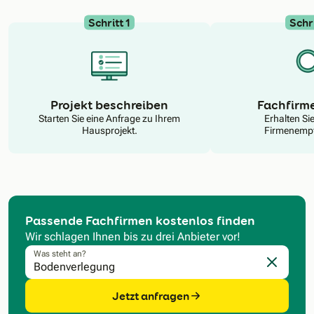
Schritt 1
Schri
N
Projekt beschreiben
Fachfirm
Starten Sie eine Anfrage zu Ihrem
Erhalten Si
Hausprojekt.
Firmenempf
Passende Fachfirmen kostenlos finden
Wir schlagen Ihnen bis zu drei Anbieter vor!
Was steht an?
Eingabe l
Jetzt anfragen