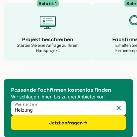
Schritt 1
Schri
N
Projekt beschreiben
Fachfirm
Starten Sie eine Anfrage zu Ihrem
Erhalten Si
Hausprojekt.
Firmenempf
Passende Fachfirmen kostenlos finden
Wir schlagen Ihnen bis zu drei Anbieter vor!
Was steht an?
Eingabe l
Jetzt anfragen