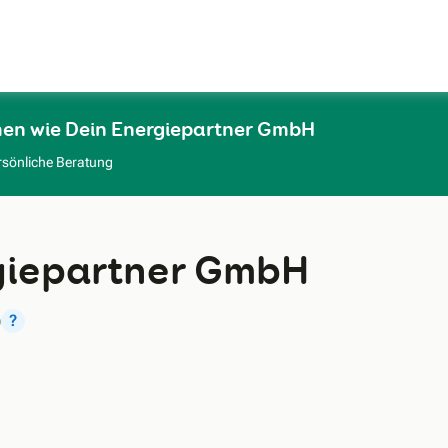
Zum Hauptinhalt
men wie Dein Energiepartner GmbH
rsönliche Beratung
giepartner GmbH
)
?