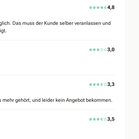
4,8
glich. Das muss der Kunde selber veranlassen und
igt.
3,0
3,3
ts mehr gehört, und leider kein Angebot bekommen.
3,5