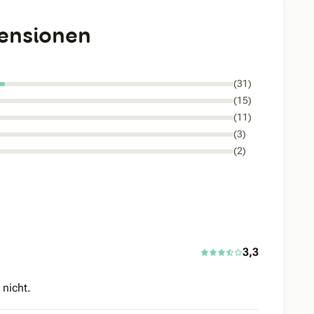
ensionen
(31)
(15)
(11)
(3)
(2)
3,3
 nicht.