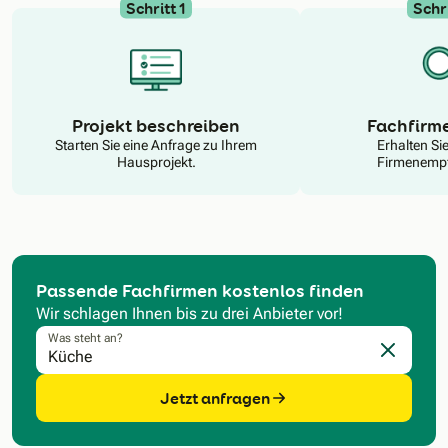
Schritt 1
Schri
N
Projekt beschreiben
Fachfirm
Starten Sie eine Anfrage zu Ihrem
Erhalten Si
Hausprojekt.
Firmenempf
Passende Fachfirmen kostenlos finden
Wir schlagen Ihnen bis zu drei Anbieter vor!
Was steht an?
Eingabe l
Jetzt anfragen