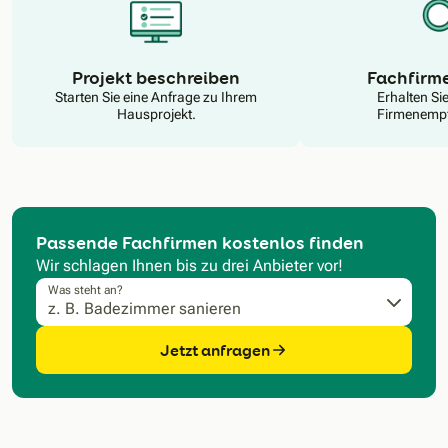
N
Projekt beschreiben
Fachfirm
Starten Sie eine Anfrage zu Ihrem
Erhalten Si
Hausprojekt.
Firmenempf
Passende Fachfirmen kostenlos finden
Wir schlagen Ihnen bis zu drei Anbieter vor!
Was steht an?
Jetzt anfragen