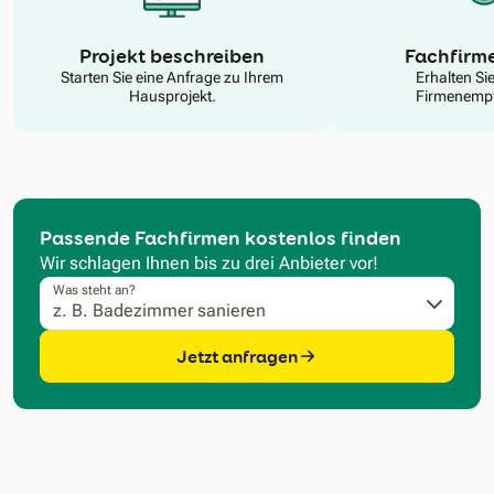
N
Projekt beschreiben
Fachfirm
Starten Sie eine Anfrage zu Ihrem
Erhalten Si
Hausprojekt.
Firmenempf
Passende Fachfirmen kostenlos finden
Wir schlagen Ihnen bis zu drei Anbieter vor!
Was steht an?
Jetzt anfragen