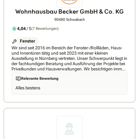
Wohnhausbau Becker GmbH & Co. KG
90480 Schwabach
4,04
/ 5
(7 Bewertungen)
Fenster
Wir sind seit 2016 im Bereich der Fenster-/Rollläden, Haus-
und Innentüren tätig und seit 2023 mit einer kleinen
Ausstellung in Nürnberg vertreten. Unser Schwerpunkt liegt in
der fachkundigen Beratung und Ausführung der Projekte bei
Privatkunden und Hausverwaltungen. Wir besichtigen immer
die Objekte vor Angebotserstellung und können so mit dem
Relevante Bewertung
Kunden, die beste Lösung erarbeiten und sicherstellen, dass
die Arbeiten wunschgemäß ausgeführt werden können. Wir
Alles bestens
unterstützen bei der Beantragung von Fördermitteln sowie
bei Genehmigungen im Bereich Denkmalschutz. Wir führen
Fenster und Haustüren aus Kunststoff, Kunststoff/Alu, Holz
(Modern und Denkmalschutz), Holz/Alu und Alu von
namhaften Herstellern und können so beinahe jede
Anforderung erfüllen. Unsere Montageteams arbeiten nach
den anerkannten Regeln der Technik und sind auch auf die
Sauberkeit der Arbeiten und Baustellen bedacht. Wir freuen
uns auf Ihre Anfragen und Aufträge.