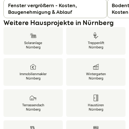
Fenster vergrößern – Kosten,
Bodenti
Baugenehmigung & Ablauf
Kosten
N
Weitere Hausprojekte in Nürnberg
Solaranlage
Treppenlift
Nürnberg
Nürnberg
Immobilienmakler
Wintergarten
Nürnberg
Nürnberg
Terrassendach
Haustüren
Nürnberg
Nürnberg