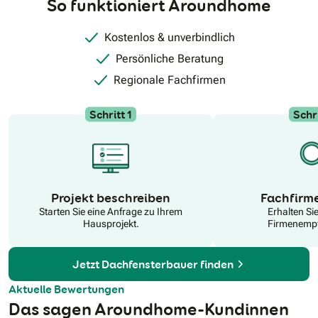
So funktioniert Aroundhome
Sonnenschutz, Sichtschutz, Energieeinsparung oder mehr
Wohnkomfort – ich unterstütze Sie dabei, die passende
Lösung für Ihr Zuhause zu finden.Persönlicher Kontakt,
Kostenlos & unverbindlich
Zuverlässigkeit und eine verständliche Beratung stehen bei
mir im Mittelpunkt. Ich nehme mir Zeit für Ihre Fragen und
Persönliche Beratung
finde gemeinsam mit Ihnen die beste Lösung für Ihr Zuhause.
Regionale Fachfirmen
Schritt 1
Schri
N
Projekt beschreiben
Fachfirm
Starten Sie eine Anfrage zu Ihrem
Erhalten Si
Hausprojekt.
Firmenempf
Jetzt Dachfensterbauer finden
Aktuelle Bewertungen
Das sagen Aroundhome-Kundinnen