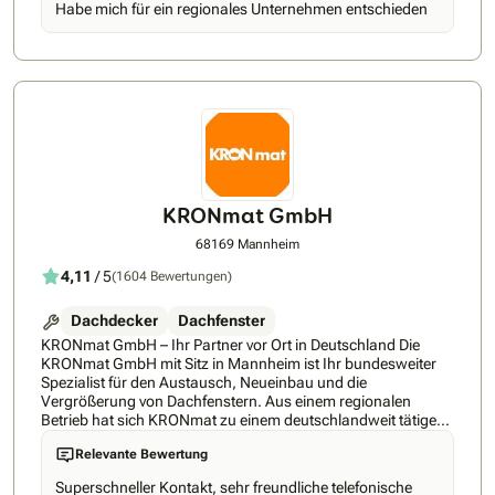
Habe mich für ein regionales Unternehmen entschieden
Ihre neue Markise zu bekommen. Im Möbelhaus setzen Sie
sich ja auch auf eine Couch und im Autohaus ins Auto und
nicht auf den Papierkatalog :-) Tja, und wenn andere
Feierabend machen, bin ich für Sie noch da. Sie können
unseren gemeinsamen Termin zusammen mit Ihrem Partner
außerhalb Ihrer Termine und Arbeitszeiten planen. Denn im
großzügigen Zeitfenster Montag bis Samstag (!) zwischen 9 -
19 Uhr findet sich sicher auch bei Ihnen eine gemeinsame
Zeit. 100% made in Germany und im Speziellen im eigenen
Werk bei Leipzig. Unser Komplettpaket enthält die
Demontage, Entsorgung und Montage mit gestandenen
KRONmat GmbH
Monteuren aus Sachsen. Last but not least, stehe ich ihnen
ach im Anschluss als Ihr persönlicher Kundenservice zur
68169 Mannheim
Verfügung. Erreichbarkeit 24/7 über Mail oder WhatsApp ist
4,11
/ 5
(1604 Bewertungen)
eine Selbstverständlichkeit.
Dachdecker
Dachfenster
KRONmat GmbH – Ihr Partner vor Ort in Deutschland Die
KRONmat GmbH mit Sitz in Mannheim ist Ihr bundesweiter
Spezialist für den Austausch, Neueinbau und die
Vergrößerung von Dachfenstern. Aus einem regionalen
Betrieb hat sich KRONmat zu einem deutschlandweit tätigen
Fachunternehmen mit erfahrenen Montageteams und
Relevante Bewertung
regionalen Fachberatern entwickelt, die kostenlose und
unverbindliche Beratung direkt vor Ort bieten. Unsere
Superschneller Kontakt, sehr freundliche telefonische