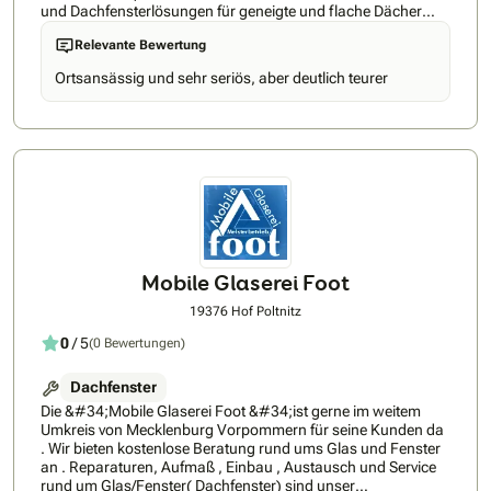
und Dachfensterlösungen für geneigte und flache Dächer
bietet Velux auch Produkte für den Hitze- und Sonnenschutz
Relevante Bewertung
sowie Smart Home Lösungen. Entdecken Sie die
Produktvielfalt von VELUX und lassen Sie sich von uns
Ortsansässig und sehr seriös, aber deutlich teurer
beraten. Buchen Sie ihre Beratung direkt hier beim VELUX
Beratungsservice: Bookings – – Outlook
Mobile Glaserei Foot
19376 Hof Poltnitz
0
/ 5
(0 Bewertungen)
Dachfenster
Die &#34;Mobile Glaserei Foot &#34;ist gerne im weitem
Umkreis von Mecklenburg Vorpommern für seine Kunden da
. Wir bieten kostenlose Beratung rund ums Glas und Fenster
an . Reparaturen, Aufmaß , Einbau , Austausch und Service
rund um Glas/Fenster( Dachfenster) sind unser