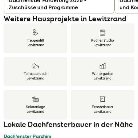
Dachfenster Förderung 2026 –
Dachfe
Zuschüsse und Programme
und Ko
N
Weitere Hausprojekte in Lewitzrand
Treppenlift
Küchenstudio
Lewitzrand
Lewitzrand
Terrassendach
Wintergarten
Lewitzrand
Lewitzrand
Solaranlage
Fensterbauer
Lewitzrand
Lewitzrand
Lokale Dachfensterbauer in der Nähe
Dachfenster Parchim