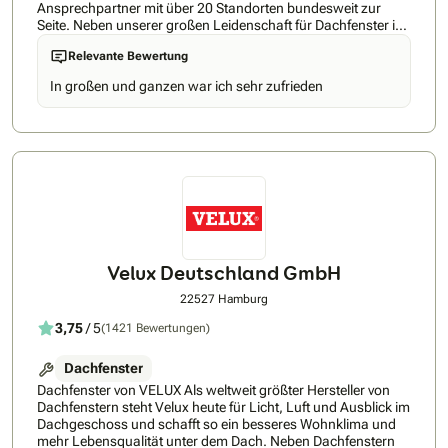
Ansprechpartner mit über 20 Standorten bundesweit zur
Seite. Neben unserer großen Leidenschaft für Dachfenster ist
es unser oberstes Ziel, die Bedürfnisse unserer Kunden
Relevante Bewertung
umfassend zu erfüllen – durch individuelle Lösungen und
Produkte höchster Qualität. Unsere Liebe für das
In großen und ganzen war ich sehr zufrieden
Nischenprodukt Dachfenster entdeckten wir schnell – und
fanden so unsere Bestimmung für den reibungslosen
Dachfenster-Austausch. Dabei verfolgen wir stets eine Vision:
den unkomplizierten und schnellen Dachfenster-Austausch
mithilfe eines innovativen Maß-Renovierungs-Verfahren vom
Weltunternehmen FAKRO. Ob Flensburg oder München – mit
20 Standorten sind wir in ganz Deutschland zuhause. So
können wir schnelle Reaktionszeiten gewährleisten und
stellen eine flächendeckende Qualität sicher. Unsere
Mitarbeiter werden hierzu bundesweit einheitlich geschult.
Velux Deutschland GmbH
22527 Hamburg
3,75
/ 5
(1421 Bewertungen)
Dachfenster
Dachfenster von VELUX Als weltweit größter Hersteller von
Dachfenstern steht Velux heute für Licht, Luft und Ausblick im
Dachgeschoss und schafft so ein besseres Wohnklima und
mehr Lebensqualität unter dem Dach. Neben Dachfenstern