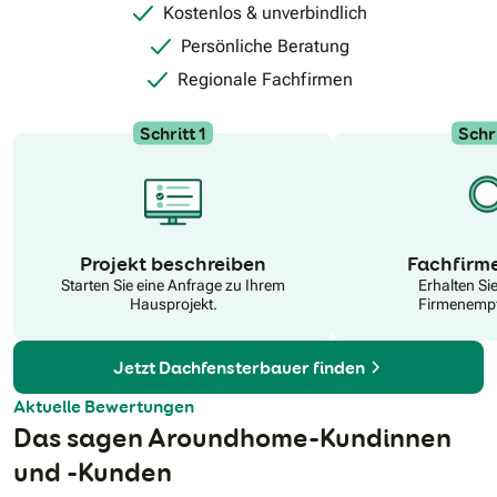
Lösung für Ihr Zuhause zu finden.Persönlicher Kontakt,
Kostenlos & unverbindlich
Zuverlässigkeit und eine verständliche Beratung stehen bei
mir im Mittelpunkt. Ich nehme mir Zeit für Ihre Fragen und
Persönliche Beratung
finde gemeinsam mit Ihnen die beste Lösung für Ihr Zuhause.
Regionale Fachfirmen
Schritt 1
Schri
N
Projekt beschreiben
Fachfirm
Starten Sie eine Anfrage zu Ihrem
Erhalten Si
Hausprojekt.
Firmenempf
Jetzt Dachfensterbauer finden
Aktuelle Bewertungen
Das sagen Aroundhome-Kundinnen
und -Kunden