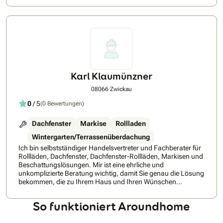
üblichen Zwischenhandels. Entdecken Sie bei uns alle
Vorteile auf einen Blick!
Karl Klaumünzner
08066 Zwickau
0
/ 5
(0 Bewertungen)
Dachfenster
Markise
Rollladen
Wintergarten/Terrassenüberdachung
Ich bin selbstständiger Handelsvertreter und Fachberater für
Rollläden, Dachfenster, Dachfenster-Rollläden, Markisen und
Beschattungslösungen. Mir ist eine ehrliche und
unkomplizierte Beratung wichtig, damit Sie genau die Lösung
bekommen, die zu Ihrem Haus und Ihren Wünschen
passt.Gemeinsam schauen wir uns die Gegebenheiten vor
Ort an und besprechen die verschiedenen Möglichkeiten. Ob
So funktioniert Aroundhome
Sonnenschutz, Sichtschutz, Energieeinsparung oder mehr
Wohnkomfort – ich unterstütze Sie dabei, die passende