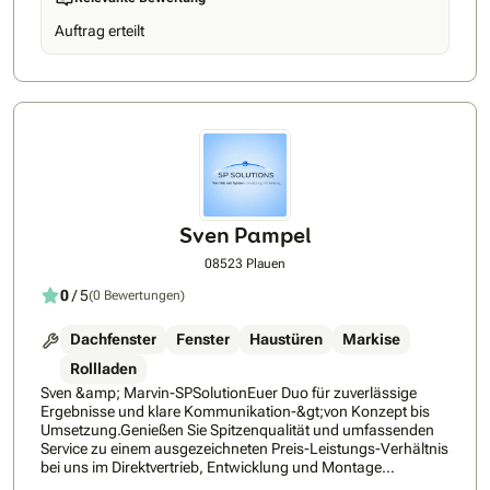
sowie Smart Home Lösungen. Entdecken Sie die
Produktvielfalt von VELUX und lassen Sie sich von uns
Auftrag erteilt
beraten. Buchen Sie ihre Beratung direkt hier beim VELUX
Beratungsservice: Bookings – – Outlook
Sven Pampel
08523 Plauen
0
/ 5
(0 Bewertungen)
Dachfenster
Fenster
Haustüren
Markise
Rollladen
Sven &amp; Marvin-SPSolutionEuer Duo für zuverlässige
Ergebnisse und klare Kommunikation-&gt;von Konzept bis
Umsetzung.Genießen Sie Spitzenqualität und umfassenden
Service zu einem ausgezeichneten Preis-Leistungs-Verhältnis
bei uns im Direktvertrieb, Entwicklung und Montage
hochwertiger Bauelemente - unter Ausschluss des sonst